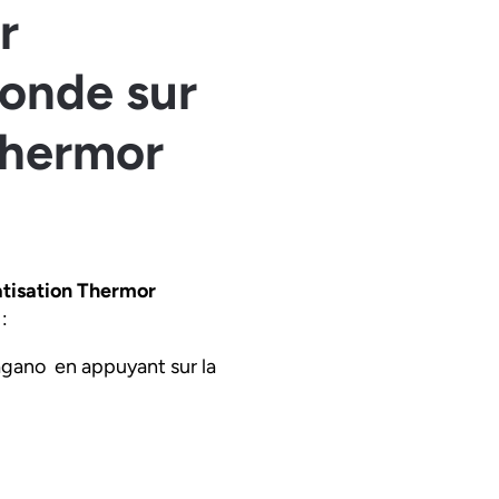
r
sonde sur
 Thermor
matisation Thermor
:
agano en appuyant sur la