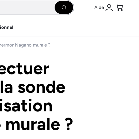
Aide
Rechercher
Se connecter
Panier
sionnel
Thermor Nagano murale ?
ectuer
 la sonde
isation
 murale ?