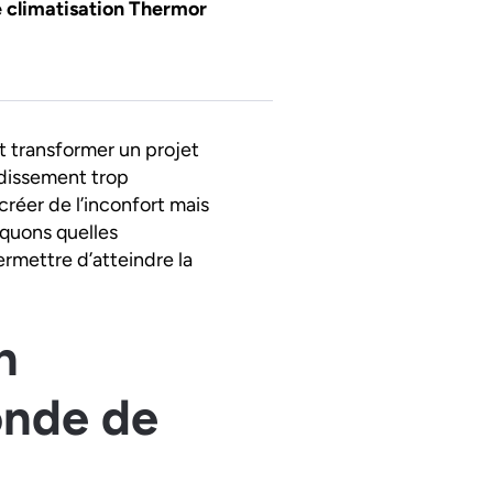
e climatisation Thermor
 transformer un projet
idissement trop
réer de l’inconfort mais
iquons quelles
rmettre d’atteindre la
n
onde de