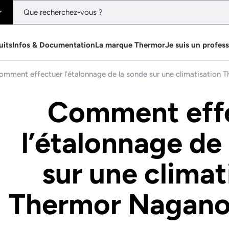
uits
Infos & Documentation
La marque Thermor
Je suis un profes
omment effectuer l’étalonnage de la sonde sur une climatisation 
Comment eff
l’étalonnage de
sur une climat
Thermor Nagano