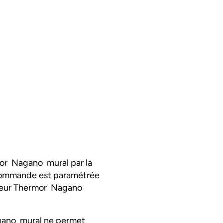
mor Nagano mural par la
lécommande est paramétrée
tiseur Thermor Nagano
gano mural ne permet