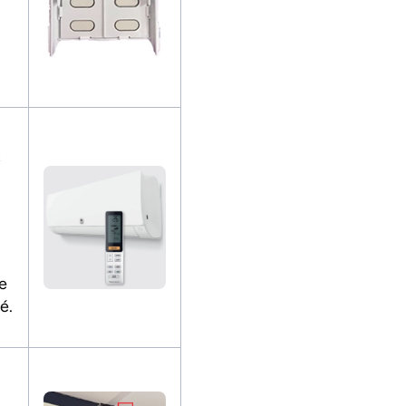
t
e
é.