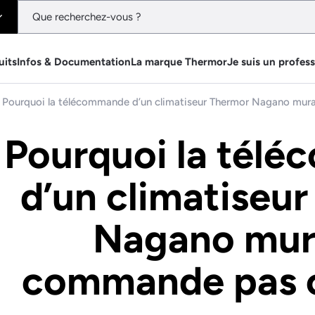
uits
Infos & Documentation
La marque Thermor
Je suis un profes
Pourquoi la télécommande d’un climatiseur Thermor Nagano mura
Pourquoi la tél
d’un climatiseu
Nagano mur
commande pas ce