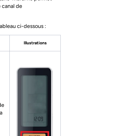
e canal de
tableau ci-dessous :
Illustrations
de
la