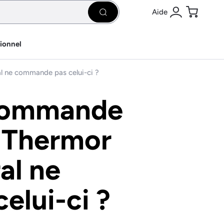
Aide
Rechercher
Se connecter
Panier
sionnel
l ne commande pas celui-ci ?
écommande
r Thermor
al ne
lui-ci ?