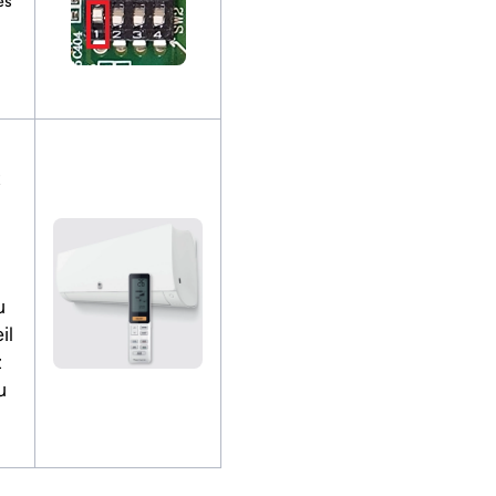
es
t
u
il
z
u