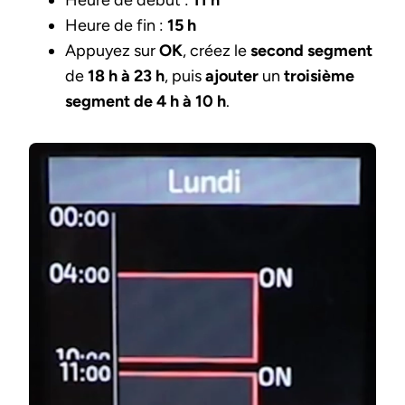
Heure de fin :
15 h
Appuyez sur
OK
, créez le
second segment
de
18 h à 23 h
, puis
ajouter
un
troisième
segment de 4 h à 10 h
.