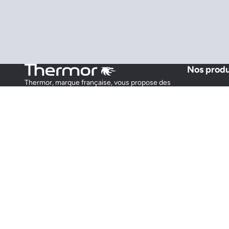
Nos produ
Thermor, marque française, vous propose des
Radiateur él
solutions adaptées à vos besoins.
Chauffage t
Préparateur
Sèche-servi
Chauffe-ea