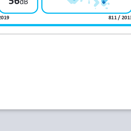
56
dB
2019
811 / 201