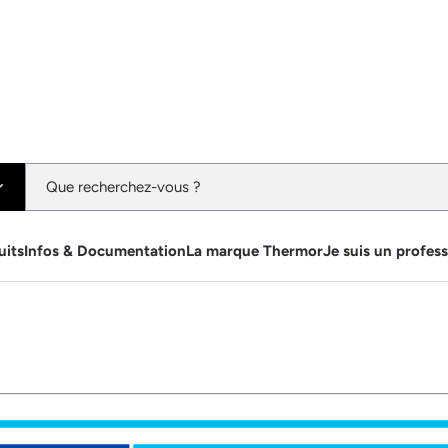
uits
Infos & Documentation
La marque Thermor
Je suis un profes