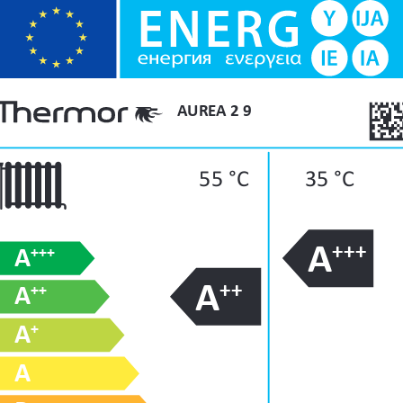
AUREA 2 9
55 °C
35 °C
A
+++
+++
A
A
++
++
A