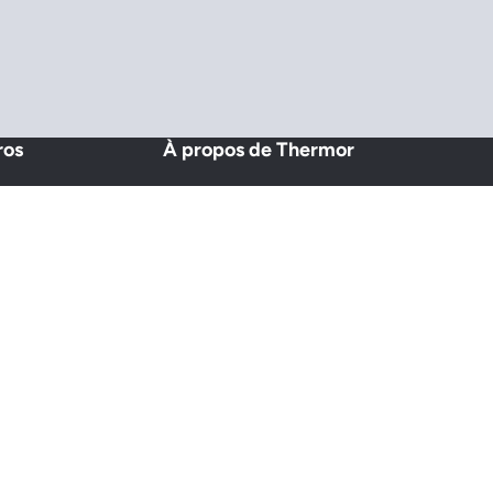
ros
À propos de Thermor
Qui sommes-nous ?
Espace presse
Notre histoire