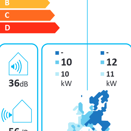
+
A
A
B
C
D
-
-
10
12
10
11
36
kW
kW
dB