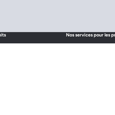
its
Nos services pour les p
ectrique
Avant le chantier
ertiaire
Après le chantier
 ECS & Ballon Tampon
Formations
ettes
u