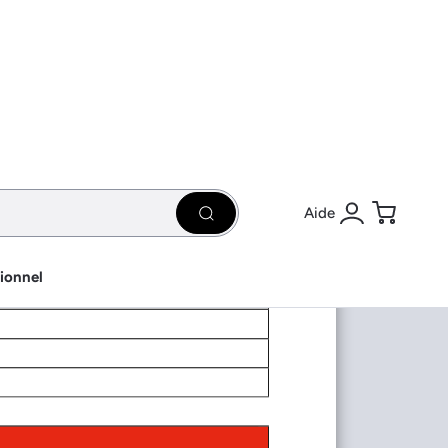
Aide
Rechercher
Se connecter
Panier
sionnel
iques environnementales
*