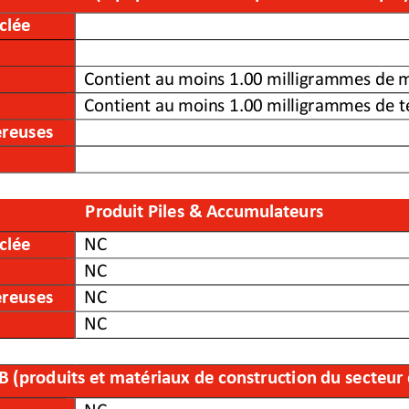
296515
3546332965152
Produit EEE (équipement électrique et électronique
clée
Contient au moins 1.00 milligrammes de 
Contient au moins 1.00 milligrammes de te
ereuses
Produit Piles & Accumulateurs
clée
NC
NC
ereuses
NC