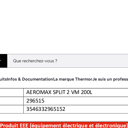
uits
Infos & Documentation
La marque Thermor
Je suis un profes
Fiche relative aux qualités et caractérist
AEROMAX SPLIT 2 VM 20
0L