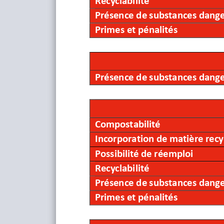
Primes et pénalités
Produit PMCB
Recyclabilité
Présence de substances dang
Primes et pénalités
Présence de substances dang
Compostabilité 
Incorporation de matière recy
Possibilité de réemploi
Recyclabilité