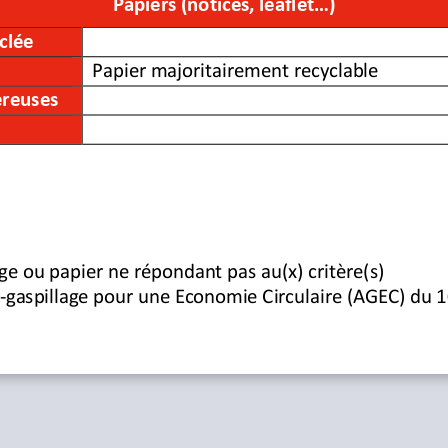
ereuses
Papier
s
(notices, leaflet...)
clée
Papier majoritairement recyclable
ereuses
ge ou papier ne répond
ant
pas au
(
x
)
critère
(
s
)
-
gaspillage pour une Economie Circulaire (AGEC) du 1