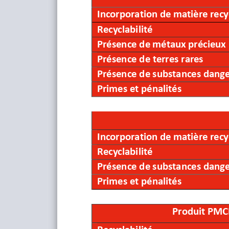
Référence commerciale
Code 
EAN
Incorporation de matière recy
Recyclabilité
Présence de métaux précieux
Présence de terres rares
Présence de substances dang
Primes et pénalités
Incorporation de matière recy
Recyclabilité
Présence de substances dang