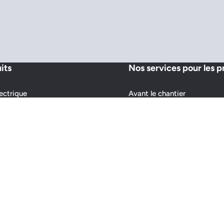
its
Nos services pour les p
ectrique
Avant le chantier
ertiaire
Après le chantier
 ECS & Ballon Tampon
Formations
ettes
u