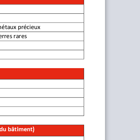
)
métaux précieux
rres rares