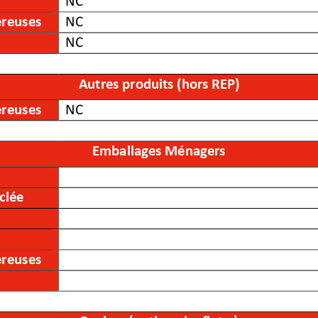
NC
 (produits et matériaux de construction du secteur
NC
ereuses
NC
NC
Autres produits (hors REP)
ereuses
NC
Emballages Ménagers
clée