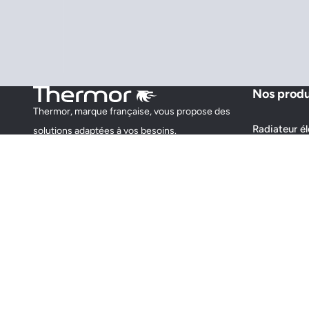
Nos produ
Thermor, marque française, vous propose des
Radiateur él
solutions adaptées à vos besoins.
Chauffage t
Préparateur
Sèche-servi
Chauffe-ea