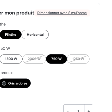
er mon produit
Dimensionner avec Simul'home
nthe
Plinthe
Horizontal
750 W
1500 W
2000 W
750 W
1250 W
 ardoise
Gris ardoise
-
+