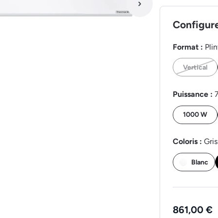
Configur
Format :
Pli
Vertical
Puissance :
1000 W
Coloris :
Gris
Blanc
861,00 €