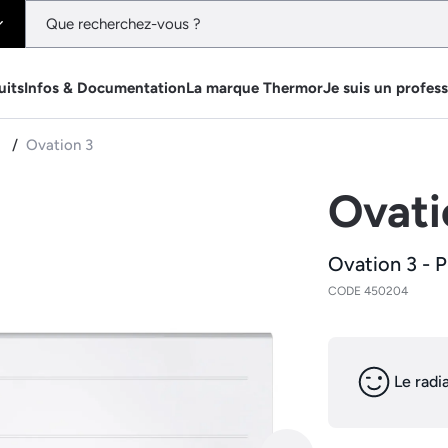
uits
Infos & Documentation
La marque Thermor
Je suis un profes
e
Ovation 3
Ovati
Ovation 3 - P
CODE 450204
Le radi