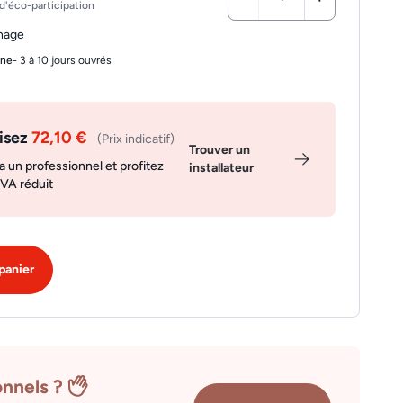
d'éco-participation
chage
gne
- 3 à 10 jours ouvrés
isez
72,10 €
(Prix indicatif)
Trouver un
a un professionnel et profitez
installateur
TVA réduit
panier
onnels ?