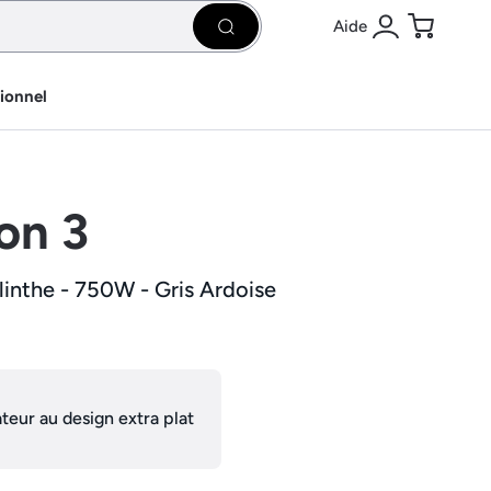
Aide
Rechercher
Se connecter
Panier
sionnel
on 3
linthe - 750W - Gris Ardoise
ateur au design extra plat