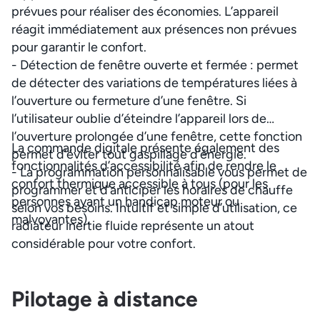
prévues pour réaliser des économies. L’appareil
réagit immédiatement aux présences non prévues
pour garantir le confort.
- Détection de fenêtre ouverte et fermée : permet
de détecter des variations de températures liées à
l’ouverture ou fermeture d’une fenêtre. Si
l’utilisateur oublie d’éteindre l’appareil lors de
l’ouverture prolongée d’une fenêtre, cette fonction
La commande digitale présente également des
permet d’éviter tout gaspillage d’énergie.
fonctionnalités d’accessibilité afin de rendre le
- La programmation personnalisable vous permet de
confort thermique accessible à tous (pour les
programmer et d’anticiper les horaires de chauffe
personnes ayant un handicap moteur ou
selon vos besoins. Intuitif et simple d’utilisation, ce
malvoyantes).
radiateur inertie fluide représente un atout
considérable pour votre confort.
Pilotage à distance