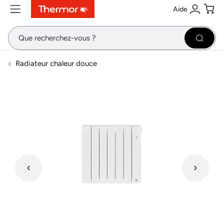
Aide
Contenu
Menu
Recherche
Se conne
Pani
Recher
Radiateur chaleur douce