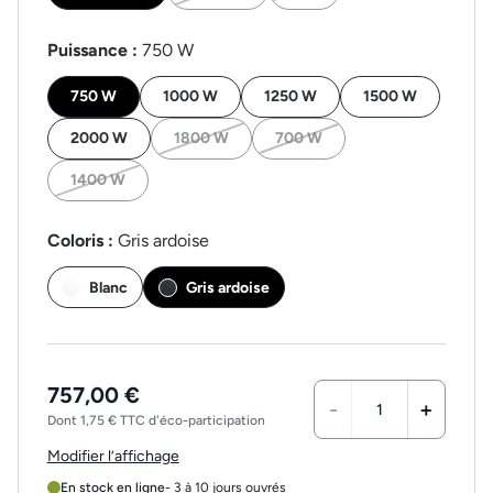
Puissance :
750 W
750 W
1000 W
1250 W
1500 W
2000 W
1800 W
700 W
1400 W
Coloris :
Gris ardoise
Blanc
Gris ardoise
757,00 €
-
+
Dont 1,75 € TTC d'éco-participation
Modifier l’affichage
En stock en ligne
- 3 à 10 jours ouvrés