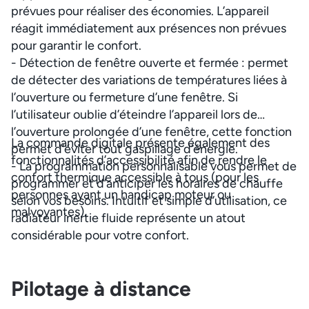
prévues pour réaliser des économies. L’appareil
réagit immédiatement aux présences non prévues
pour garantir le confort.
- Détection de fenêtre ouverte et fermée : permet
de détecter des variations de températures liées à
l’ouverture ou fermeture d’une fenêtre. Si
l’utilisateur oublie d’éteindre l’appareil lors de
l’ouverture prolongée d’une fenêtre, cette fonction
La commande digitale présente également des
permet d’éviter tout gaspillage d’énergie.
fonctionnalités d’accessibilité afin de rendre le
- La programmation personnalisable vous permet de
confort thermique accessible à tous (pour les
programmer et d’anticiper les horaires de chauffe
personnes ayant un handicap moteur ou
selon vos besoins. Intuitif et simple d’utilisation, ce
malvoyantes).
radiateur inertie fluide représente un atout
considérable pour votre confort.
Pilotage à distance