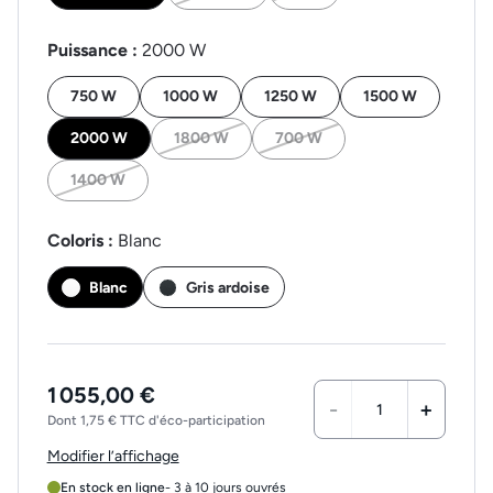
Puissance :
2000 W
750 W
1000 W
1250 W
1500 W
2000 W
1800 W
700 W
1400 W
Coloris :
Blanc
Blanc
Gris ardoise
1 055,00 €
-
+
Dont 1,75 € TTC d'éco-participation
Modifier l’affichage
En stock en ligne
- 3 à 10 jours ouvrés