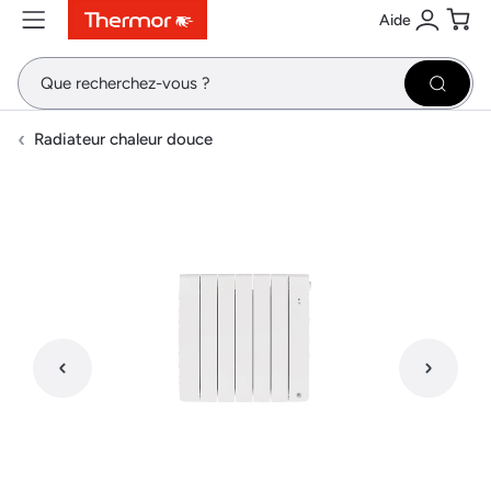
Aide
Contenu
Menu
Recherche
Se conne
Pani
Recher
Radiateur chaleur douce