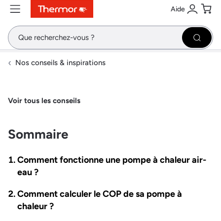
Aide
Contenu
Menu
Recherche
Se conne
Pani
Recher
Nos conseils & inspirations
Voir tous les conseils
Sommaire
Comment fonctionne une pompe à chaleur air-
eau ?
Comment calculer le COP de sa pompe à
chaleur ?