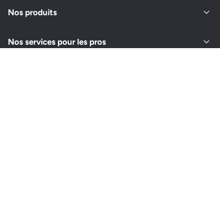
Nos produits
Nos services pour les pros
À propos de Thermor
Retrouvez-nous sur vos réseaux
Instagram
Youtube
Facebook
LinkedIn
Pinterest
Choisir un autre pays
Gestion des cookies
Politique de confidentialité
CGV