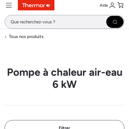
Aide
Contenu
Menu
Recherche
Se conne
Pani
Recher
Tous nos produits
Pompe à chaleur air-eau
6 kW
Filtrer