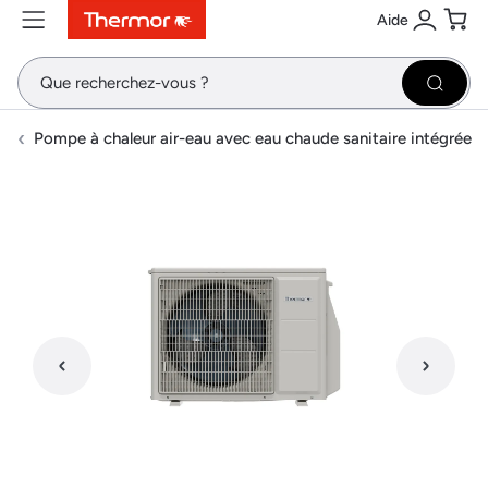
Aide
Contenu
Menu
Recherche
Se conne
Pani
Recher
Pompe à chaleur air-eau avec eau chaude sanitaire intégrée