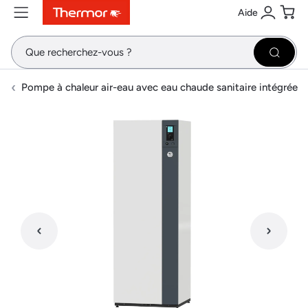
Aide
Contenu
Menu
Recherche
Se conne
Pani
Recher
Pompe à chaleur air-eau avec eau chaude sanitaire intégrée