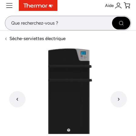
Aide
Contenu
Menu
Recherche
Se conne
Pani
Recher
Sèche-serviettes électrique