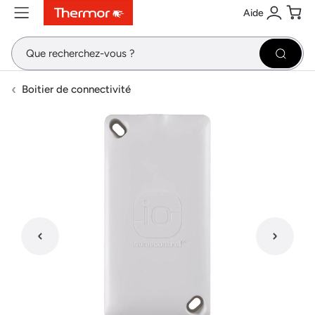
Aide
Contenu
Menu
Recherche
Se conne
Pani
Recher
Boitier de connectivité