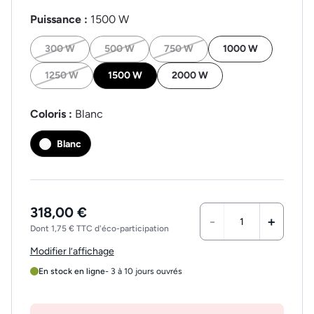
Puissance :
1500 W
300 W
500 W
750 W
1000 W
1250 W
1500 W
2000 W
Coloris :
Blanc
Blanc
318,00 €
-
+
Dont 1,75 € TTC d'éco-participation
Modifier l’affichage
En stock en ligne
- 3 à 10 jours ouvrés