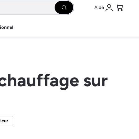
Aide
Rechercher
Se connecter
Panier
sionnel
rchauffage sur
rieur