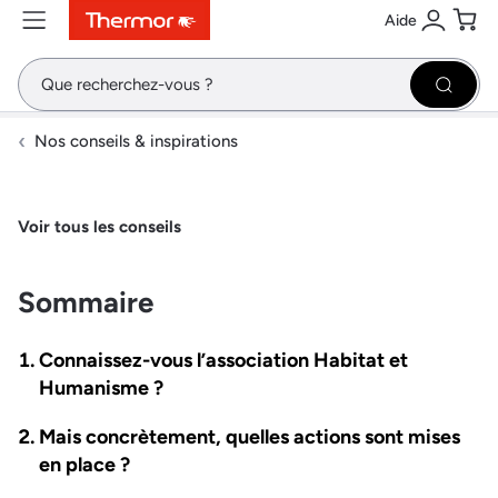
Aide
Contenu
Menu
Recherche
Se conne
Pani
Recher
Nos conseils & inspirations
Voir tous les conseils
Sommaire
Connaissez-vous l’association Habitat et
Humanisme ?
Mais concrètement, quelles actions sont mises
en place ?