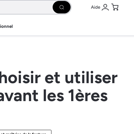
Aide
Rechercher
Se connecter
Panier
sionnel
isir et utiliser
avant les 1ères