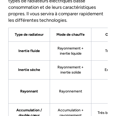
types de radiateurs électriques basse
consommation et de leurs caractéristiques
propres. Il vous servira à comparer rapidement
les différentes technologies.
Type de radiateur
Mode de chauffe
Confo
Rayonnement +
Inertie fluide
Très b
inertie liquide
Rayonnement +
Inertie sèche
Excell
inertie solide
Rayonnant
Rayonnement
Bon
Accumulation /
Accumulation +
Très bon et
double cœur
rayonnement