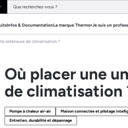
uits
Infos & Documentation
La marque Thermor
Je suis un profes
té extérieure de climatisation ?
Où placer une un
de climatisation 
Pompe à chaleur air-air
Maison connectée et pilotage intelli
Entretien, durabilité et dépannage