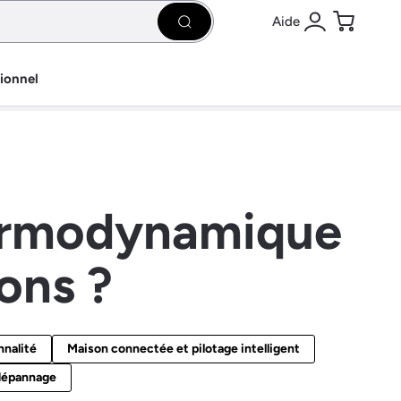
Aide
Rechercher
Se connecter
Panier
sionnel
ermodynamique
ons ?
nnalité
Maison connectée et pilotage intelligent
 dépannage