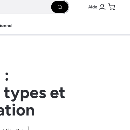
Aide
Rechercher
Se connecter
Panier
sionnel
 :
 types et
ation