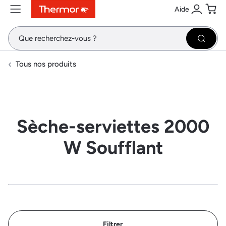
Aide
Contenu
Menu
Recherche
Se conne
Pani
Recher
Tous nos produits
Sèche-serviettes 2000
W Soufflant
Filtrer