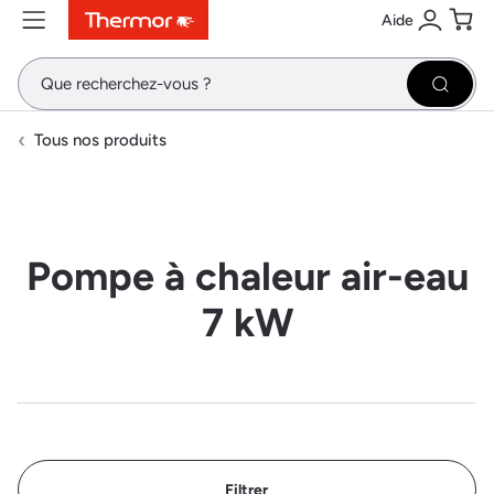
Aide
Contenu
Menu
Recherche
Se conne
Pani
Recher
Tous nos produits
Pompe à chaleur air-eau
7 kW
Filtrer