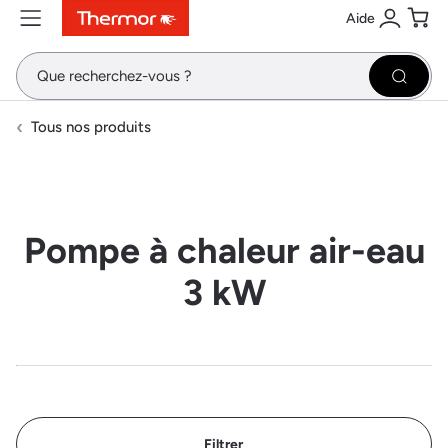
Aide
Contenu
Menu
Recherche
Se conne
Pani
Recher
Tous nos produits
Pompe à chaleur air-eau
3 kW
Filtrer