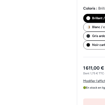
Coloris :
Bril
Brillant 
Blanc / 
Gris ard
Noir ca
1 611,00 €
Dont 1,75 € TTC 
Modifier l’affi
En stock en li