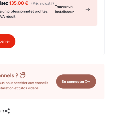
isez
135,00 €
(Prix indicatif)
Trouver un
a un professionnel et profitez
installateur
TVA réduit
panier
onnels ?
Se connecter
us pour accéder aux conseils
tallation et tutos vidéos.
uit