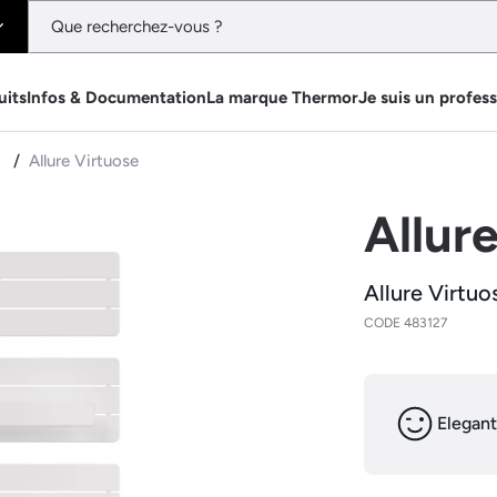
uits
Infos & Documentation
La marque Thermor
Je suis un profes
e
Allure Virtuose
Allur
Allure Virtuo
CODE 483127
Elegant