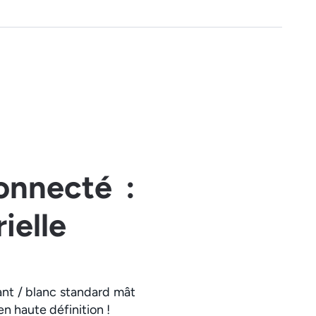
onnecté :
ielle
ant / blanc standard mât
en haute définition !