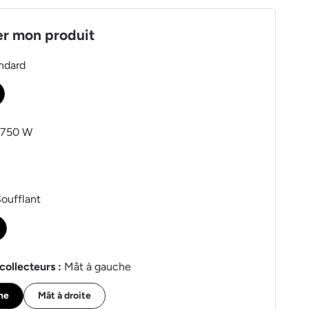
er mon produit
ndard
1750 W
oufflant
collecteurs :
Mât à gauche
he
Mât à droite