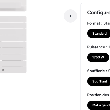
Configur
Format :
Sta
Standard
Puissance :
1750 W
Soufflerie :
S
Soufflant
Position des 
Mât à gauc