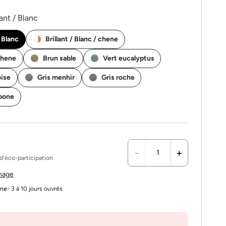
lant / Blanc
/ Blanc
Brillant / Blanc / chene
chene
Brun sable
Vert eucalyptus
oise
Gris menhir
Gris roche
rbone
-
+
d'éco-participation
chage
gne
- 3 à 10 jours ouvrés