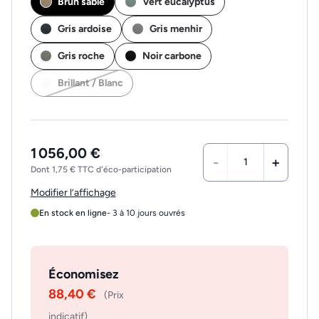
Brun sable
Vert eucalyptus
Gris ardoise
Gris menhir
Gris roche
Noir carbone
Brillant / Blanc
1 056,00 €
-
+
Dont 1,75 € TTC d'éco-participation
Modifier l’affichage
En stock en ligne
- 3 à 10 jours ouvrés
Économisez
88,40 €
(Prix
indicatif)