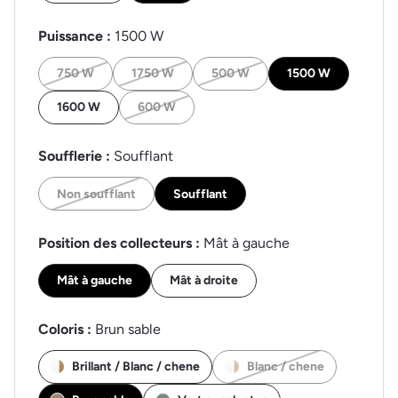
Puissance :
1500 W
750 W
1750 W
500 W
1500 W
1600 W
600 W
Soufflerie :
Soufflant
Non soufflant
Soufflant
Position des collecteurs :
Mât à gauche
Mât à gauche
Mât à droite
Coloris :
Brun sable
Brillant / Blanc / chene
Blanc / chene