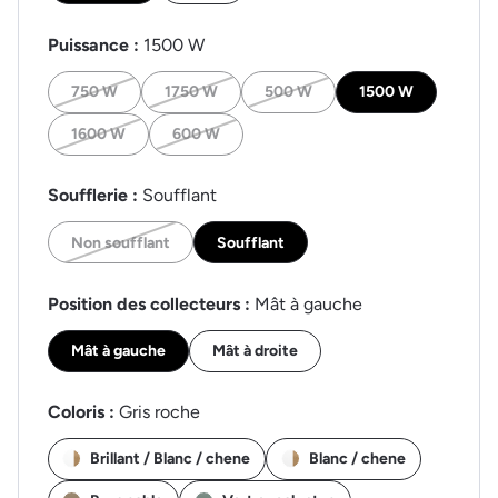
Puissance :
1500 W
750 W
1750 W
500 W
1500 W
1600 W
600 W
Soufflerie :
Soufflant
Non soufflant
Soufflant
Position des collecteurs :
Mât à gauche
Mât à gauche
Mât à droite
Coloris :
Gris roche
Brillant / Blanc / chene
Blanc / chene