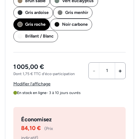
Brun sable
Vert eucalyptus
Gris ardoise
Gris menhir
Gris roche
Noir carbone
Brillant / Blanc
1 005,00 €
-
+
Dont 1,75 € TTC d'éco-participation
Modifier l’affichage
En stock en ligne
- 3 à 10 jours ouvrés
Économisez
84,10 €
(Prix
indicatif)