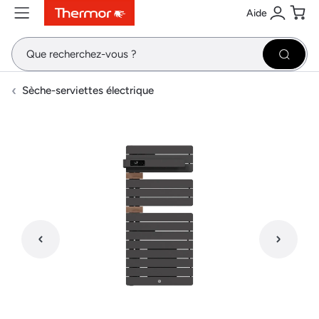
Aide
Contenu
Menu
Recherche
Se conne
Pani
Recher
Sèche-serviettes électrique