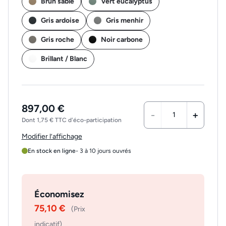
Brun sable
Vert eucalyptus
Gris ardoise
Gris menhir
Gris roche
Noir carbone
Brillant / Blanc
897,00 €
-
+
Dont 1,75 € TTC d'éco-participation
Modifier l’affichage
En stock en ligne
- 3 à 10 jours ouvrés
Économisez
75,10 €
(Prix
indicatif)