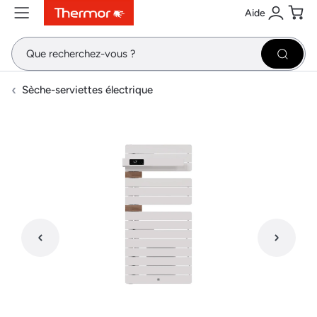
Aide
Contenu
Menu
Recherche
Se conne
Pani
Recher
Sèche-serviettes électrique