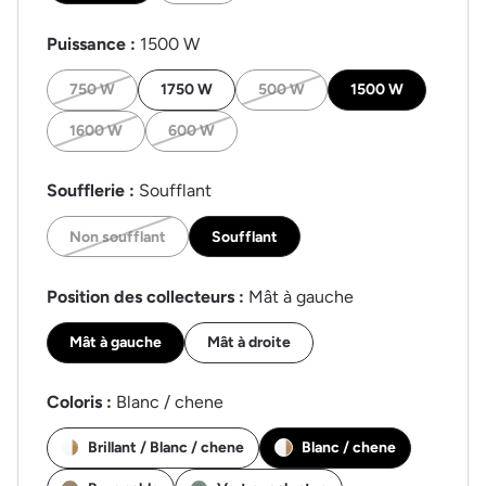
Puissance :
1500 W
750 W
1750 W
500 W
1500 W
1600 W
600 W
Soufflerie :
Soufflant
Non soufflant
Soufflant
Position des collecteurs :
Mât à gauche
Mât à gauche
Mât à droite
Coloris :
Blanc / chene
Brillant / Blanc / chene
Blanc / chene