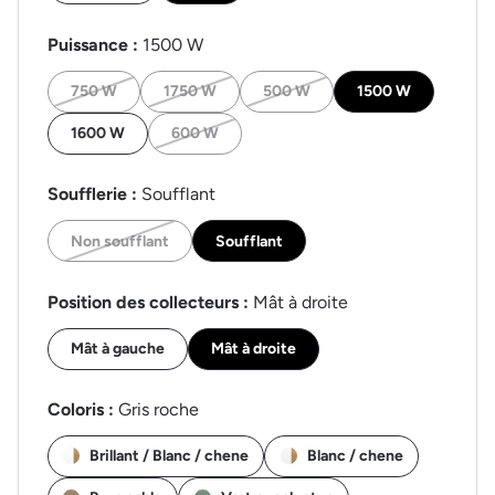
Puissance :
1500 W
750 W
1750 W
500 W
1500 W
1600 W
600 W
Soufflerie :
Soufflant
Non soufflant
Soufflant
Position des collecteurs :
Mât à droite
Mât à gauche
Mât à droite
Coloris :
Gris roche
Brillant / Blanc / chene
Blanc / chene