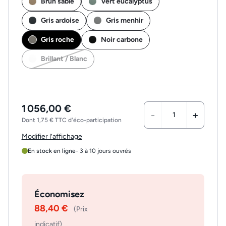
Brun sable
Vert eucalyptus
Gris ardoise
Gris menhir
Gris roche
Noir carbone
Brillant / Blanc
1 056,00 €
-
+
Dont 1,75 € TTC d'éco-participation
Modifier l’affichage
En stock en ligne
- 3 à 10 jours ouvrés
Économisez
88,40 €
(Prix
indicatif)