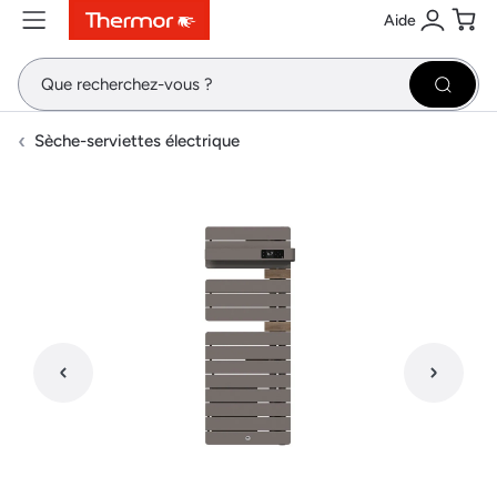
Aide
Contenu
Menu
Recherche
Se conne
Pani
Recher
Sèche-serviettes électrique