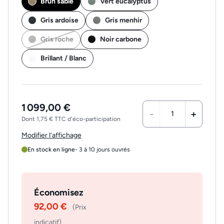
Brun sable
Vert eucalyptus
Gris ardoise
Gris menhir
Gris roche
Noir carbone
Brillant / Blanc
1 099,00 €
-
+
Dont 1,75 € TTC d'éco-participation
Modifier l’affichage
En stock en ligne
- 3 à 10 jours ouvrés
Économisez
92,00 €
(Prix
indicatif)