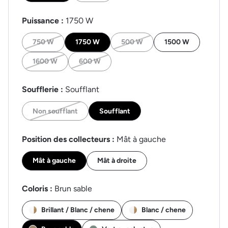
Puissance :
1750 W
750 W
1750 W
500 W
1500 W
1600 W
600 W
Soufflerie :
Soufflant
Non soufflant
Soufflant
Position des collecteurs :
Mât à gauche
Mât à gauche
Mât à droite
Coloris :
Brun sable
Brillant / Blanc / chene
Blanc / chene