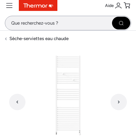
Aide
Contenu
Menu
Recherche
Se conne
Pani
Recher
Sèche-serviettes eau chaude