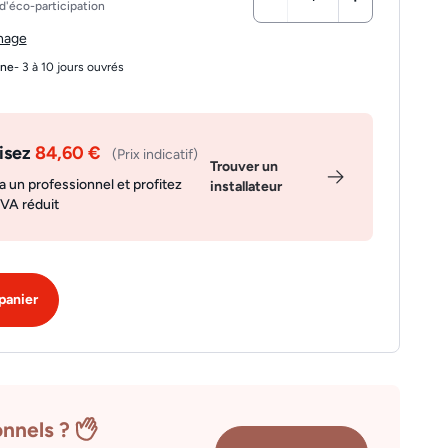
d'éco-participation
chage
gne
- 3 à 10 jours ouvrés
isez
84,60 €
(Prix indicatif)
Trouver un
a un professionnel et profitez
installateur
TVA réduit
panier
onnels ?