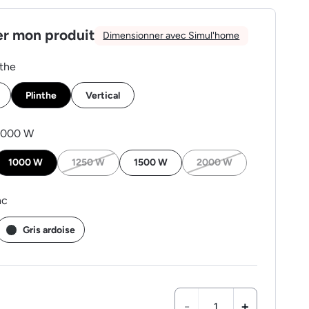
er mon produit
Dimensionner avec Simul'home
nthe
Plinthe
Vertical
1000 W
1000 W
1250 W
1500 W
2000 W
nc
Gris ardoise
-
+