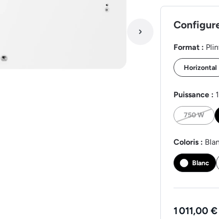
Configur
Format :
Pli
Horizontal
Puissance :
750 W
Coloris :
Bla
Blanc
1 011,00 €