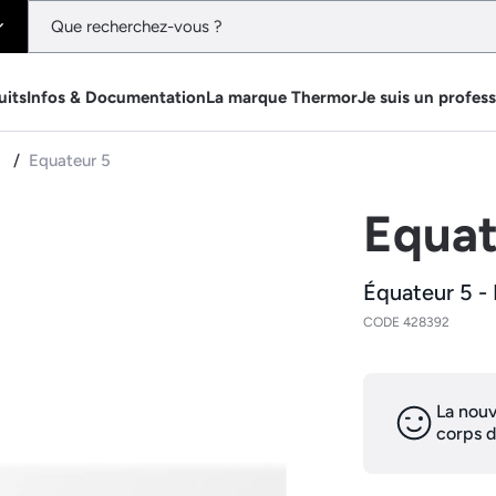
uits
Infos & Documentation
La marque Thermor
Je suis un profes
e
Equateur 5
Equat
Équateur 5 -
CODE 428392
La nouv
corps d