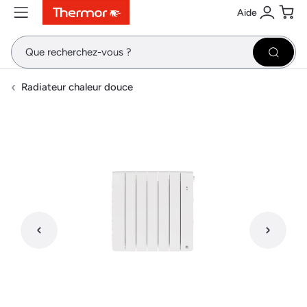
Aide
Contenu
Menu
Recherche
Se conne
Pani
Recher
Radiateur chaleur douce