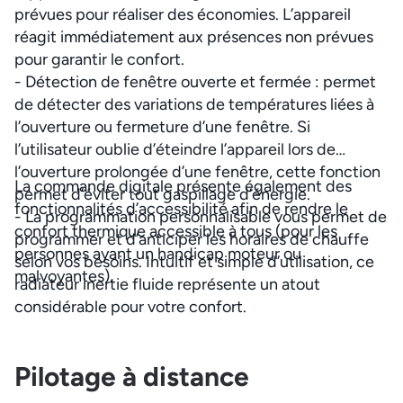
prévues pour réaliser des économies. L’appareil
réagit immédiatement aux présences non prévues
pour garantir le confort.
- Détection de fenêtre ouverte et fermée : permet
de détecter des variations de températures liées à
l’ouverture ou fermeture d’une fenêtre. Si
l’utilisateur oublie d’éteindre l’appareil lors de
l’ouverture prolongée d’une fenêtre, cette fonction
La commande digitale présente également des
permet d’éviter tout gaspillage d’énergie.
fonctionnalités d’accessibilité afin de rendre le
- La programmation personnalisable vous permet de
confort thermique accessible à tous (pour les
programmer et d’anticiper les horaires de chauffe
personnes ayant un handicap moteur ou
selon vos besoins. Intuitif et simple d’utilisation, ce
malvoyantes).
radiateur inertie fluide représente un atout
considérable pour votre confort.
Pilotage à distance