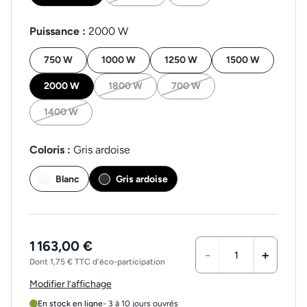
Puissance :
2000 W
750 W
1000 W
1250 W
1500 W
2000 W
1800 W
700 W
1400 W
Coloris :
Gris ardoise
Blanc
Gris ardoise
1 163,00 €
-
+
Dont 1,75 € TTC d'éco-participation
Modifier l’affichage
En stock en ligne
- 3 à 10 jours ouvrés