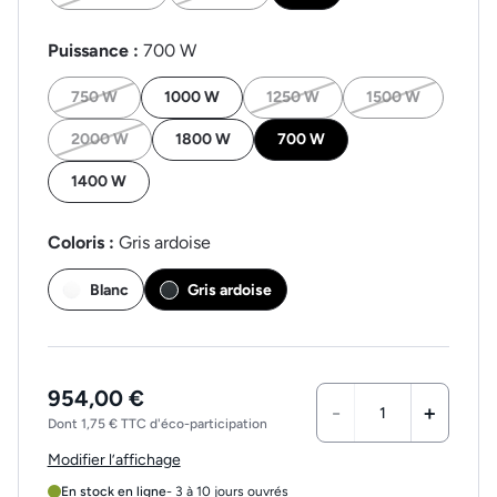
Puissance :
700 W
750 W
1000 W
1250 W
1500 W
2000 W
1800 W
700 W
1400 W
Coloris :
Gris ardoise
Blanc
Gris ardoise
954,00 €
-
+
Dont 1,75 € TTC d'éco-participation
Modifier l’affichage
En stock en ligne
- 3 à 10 jours ouvrés