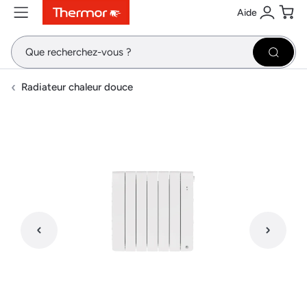
Aide
Contenu
Menu
Recherche
Se conne
Pani
Recher
Radiateur chaleur douce