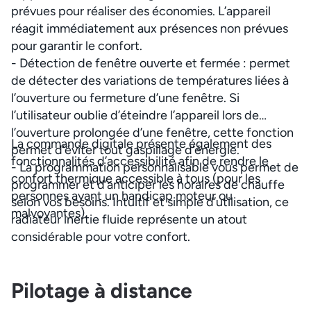
prévues pour réaliser des économies. L’appareil
réagit immédiatement aux présences non prévues
pour garantir le confort.
- Détection de fenêtre ouverte et fermée : permet
de détecter des variations de températures liées à
l’ouverture ou fermeture d’une fenêtre. Si
l’utilisateur oublie d’éteindre l’appareil lors de
l’ouverture prolongée d’une fenêtre, cette fonction
La commande digitale présente également des
permet d’éviter tout gaspillage d’énergie.
fonctionnalités d’accessibilité afin de rendre le
- La programmation personnalisable vous permet de
confort thermique accessible à tous (pour les
programmer et d’anticiper les horaires de chauffe
personnes ayant un handicap moteur ou
selon vos besoins. Intuitif et simple d’utilisation, ce
malvoyantes).
radiateur inertie fluide représente un atout
considérable pour votre confort.
Pilotage à distance