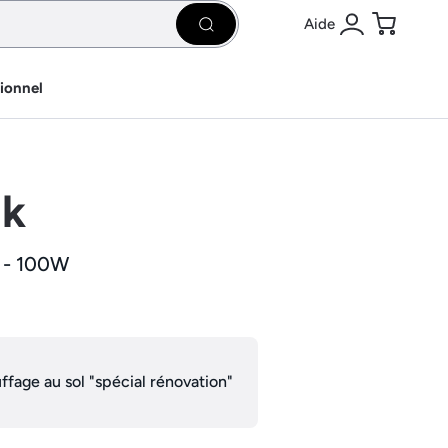
Aide
Rechercher
Se connecter
Panier
sionnel
ik
 - 100W
ffage au sol "spécial rénovation"