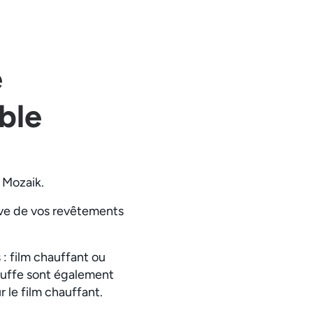
e
ble
s Mozaik.
euve de vos revêtements
 : film chauffant ou
auffe sont également
le film chauffant.