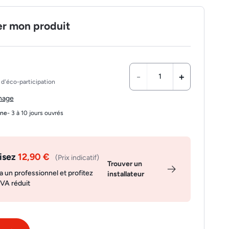
er mon produit
-
+
d'éco-participation
chage
gne
- 3 à 10 jours ouvrés
isez
12,90 €
(Prix indicatif)
Trouver un
a un professionnel et profitez
installateur
TVA réduit