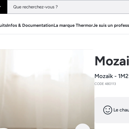
uits
Infos & Documentation
La marque Thermor
Je suis un profes
Moza
Mozaïk - 1M2
CODE 480113
Le chau