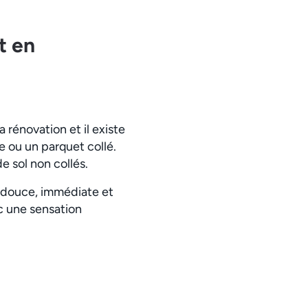
t en
 rénovation et il existe
e ou un parquet collé.
e sol non collés.
r douce, immédiate et
c une sensation