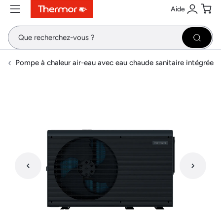
Aide
Contenu
Menu
Recherche
Se conne
Pani
Recher
Pompe à chaleur air-eau avec eau chaude sanitaire intégrée