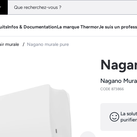
uits
Infos & Documentation
La marque Thermor
Je suis un profes
air murale
Nagano murale pure
Nagan
Nagano Mura
CODE 873866
La solut
purifier