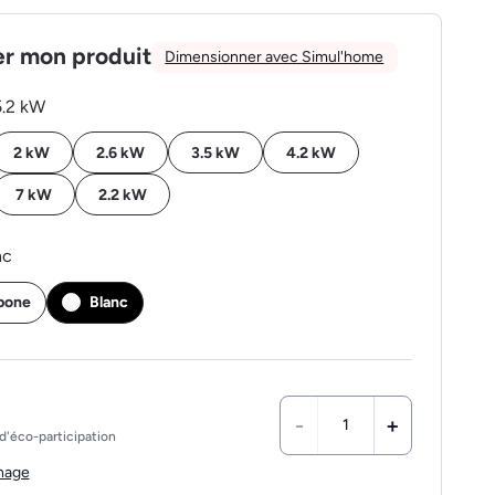
er mon produit
Dimensionner avec Simul'home
5.2 kW
2 kW
2.6 kW
3.5 kW
4.2 kW
7 kW
2.2 kW
nc
rbone
Blanc
-
+
d'éco-participation
chage