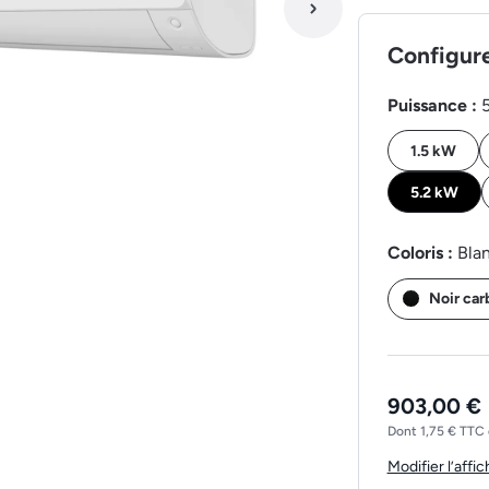
Configur
Puissance :
1.5 kW
5.2 kW
Coloris :
Bla
Noir ca
903,00 €
Dont 1,75 € TTC 
Modifier l’affi