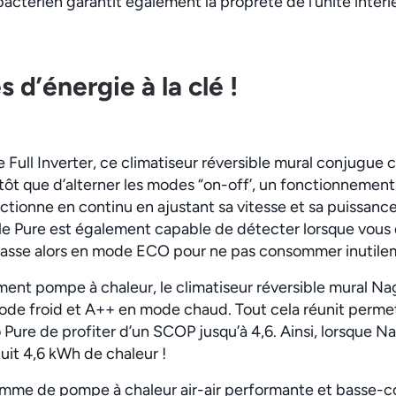
bactérien garantit également la propreté de l’unité intéri
 d’énergie à la clé !
 Full Inverter, ce climatiseur réversible mural conjugue 
ôt que d’alterner les modes “on-off’, un fonctionnement 
tionne en continu en ajustant sa vitesse et sa puissance
 Pure est également capable de détecter lorsque vous q
l passe alors en mode ECO pour ne pas consommer inutile
ent pompe à chaleur, le climatiseur réversible mural Na
e froid et A++ en mode chaud. Tout cela réunit permet
 Pure de profiter d’un SCOP jusqu’à 4,6. Ainsi, lorsque 
it 4,6 kWh de chaleur !
mme de pompe à chaleur air-air performante et basse-