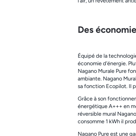
l’air, un revêtement anti
Des économies
Équipé de la technologie
économie d’énergie. Plut
Nagano Murale Pure fonc
ambiante. Nagano Murale
sa fonction Ecopilot. I
Grâce à son fonctionnem
énergétique A+++ en mod
réversible mural Nagano
consomme 1 kWh il produ
Nagano Pure est une ga