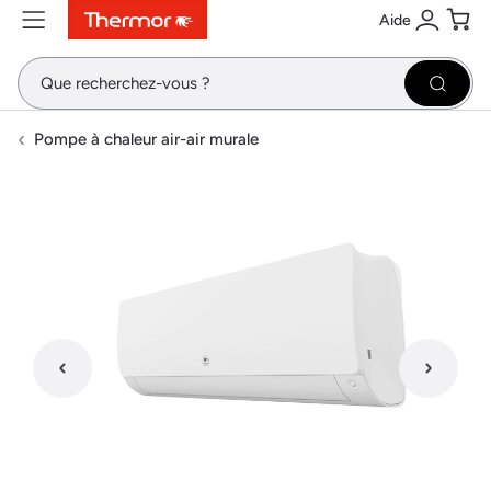
Aide
Contenu
Menu
Recherche
Se conne
Pani
Recher
Pompe à chaleur air-air murale