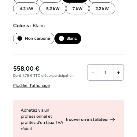
4.2 kW
5.2 kW
7 kW
2.2 kW
Coloris :
Blanc
Noir carbone
Blanc
558,00 €
-
+
Dont 1,75 € TTC d'éco-participation
Modifier l’affichage
Achetez via un
professionnel et
Trouver un installateur
profitez d'un taux TVA
réduit