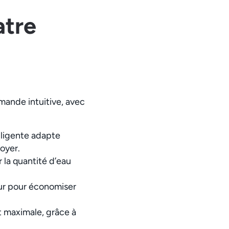
atre
mande intuitive, avec
lligente adapte
foyer.
 la quantité d’eau
ur pour économiser
t maximale, grâce à