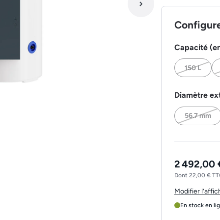
Configur
Capacité (en
150 L
Diamètre ext
56.7 mm
2 492,00 
Dont 22,00 € TTC
Modifier l’affi
En stock en li