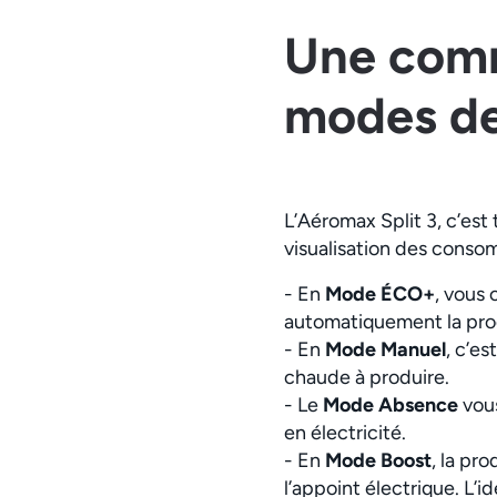
Une comm
modes de
L’Aéromax Split 3, c’est
visualisation des cons
- En
Mode ÉCO+
, vous
automatiquement la prod
- En
Mode Manuel
, c’e
chaude à produire.
- Le
Mode Absence
vou
en électricité.
- En
Mode Boost
, la pr
l’appoint électrique. L’i