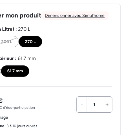
er mon produit
Dimensionner avec Simul'home
 Litre) :
270 L
200 L
270 L
érieur :
61.7 mm
61.7 mm
€
-
+
 d'éco-participation
chage
gne
- 3 à 10 jours ouvrés