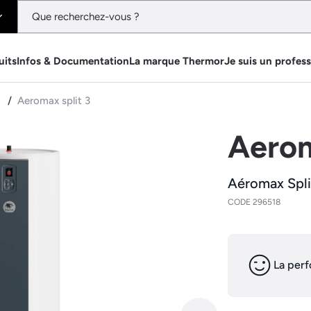
uits
Infos & Documentation
La marque Thermor
Je suis un profes
e
Aeromax split 3
Aerom
Aéromax Split
CODE 296518
La perf