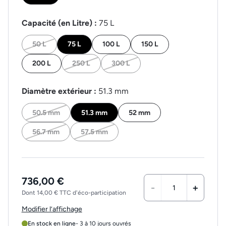
Capacité (en Litre) :
75 L
50 L
75 L
100 L
150 L
200 L
250 L
300 L
Diamètre extérieur :
51.3 mm
50.5 mm
51.3 mm
52 mm
56.7 mm
57.5 mm
736,00 €
-
+
Dont 14,00 € TTC d'éco-participation
Modifier l’affichage
En stock en ligne
- 3 à 10 jours ouvrés