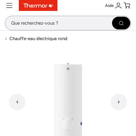
Aide
Contenu
Menu
Recherche
Se conne
Pani
Recher
Chauffe-eau électrique rond