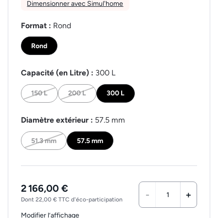
Dimensionner avec Simul'home
Format :
Rond
Rond
Capacité (en Litre) :
300 L
150 L
200 L
300 L
Diamètre extérieur :
57.5 mm
51.3 mm
57.5 mm
2 166,00 €
-
+
Dont 22,00 € TTC d'éco-participation
Modifier l’affichage