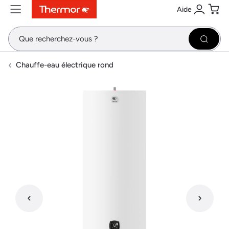
Aide
Contenu
Menu
Recherche
Se conne
Pani
Recher
Chauffe-eau électrique rond