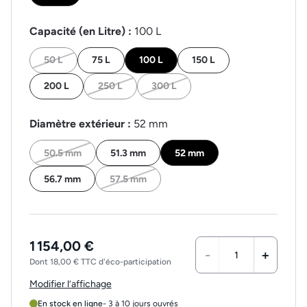
Capacité (en Litre) :
100 L
50 L
75 L
100 L
150 L
200 L
250 L
300 L
Diamètre extérieur :
52 mm
50.5 mm
51.3 mm
52 mm
56.7 mm
57.5 mm
1 154,00 €
-
+
Dont 18,00 € TTC d'éco-participation
Modifier l’affichage
En stock en ligne
- 3 à 10 jours ouvrés