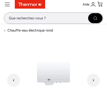
Aide
Contenu
Menu
Recherche
Se conne
Pani
Recher
Chauffe-eau électrique rond