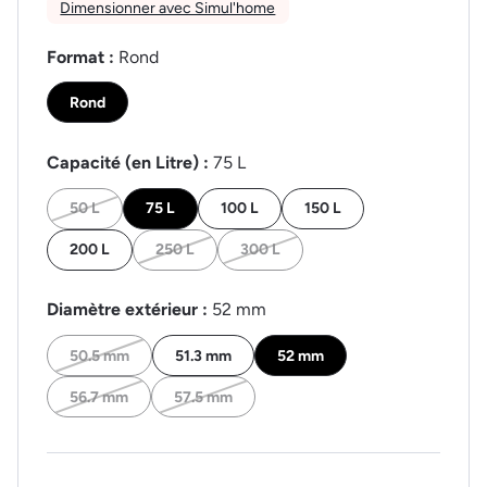
Dimensionner avec Simul'home
Format :
Rond
Rond
Capacité (en Litre) :
75 L
50 L
75 L
100 L
150 L
200 L
250 L
300 L
Diamètre extérieur :
52 mm
50.5 mm
51.3 mm
52 mm
56.7 mm
57.5 mm