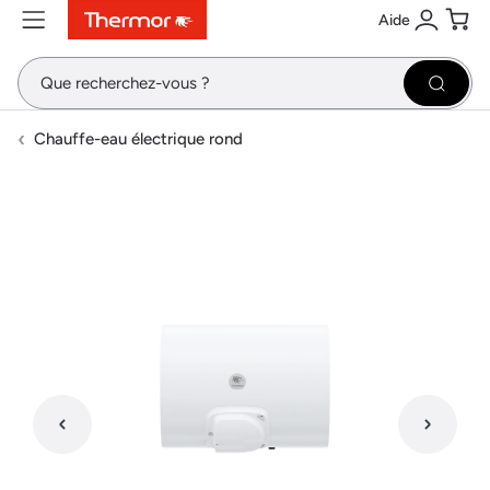
Aide
Contenu
Menu
Recherche
Se conne
Pani
Recher
Chauffe-eau électrique rond