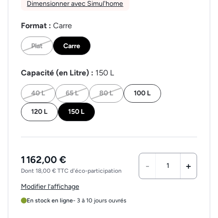
Dimensionner avec Simul'home
Format :
Carre
Plat
Carre
Capacité (en Litre) :
150 L
40 L
65 L
80 L
100 L
120 L
150 L
1 162,00 €
-
+
Dont 18,00 € TTC d'éco-participation
Modifier l’affichage
En stock en ligne
- 3 à 10 jours ouvrés