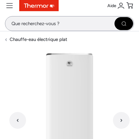
Aide
Contenu
Menu
Recherche
Se conne
Pani
Recher
Chauffe-eau électrique plat