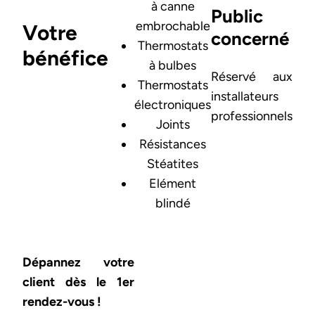
à canne
Public
embrochable
Votre
concerné
Thermostats
bénéfice
à bulbes
Réservé aux
Thermostats
installateurs
électroniques
professionnels
Joints
Résistances
Stéatites
Elément
blindé
Texte et image de fond
Dépannez votre
client dès le 1er
rendez-vous !