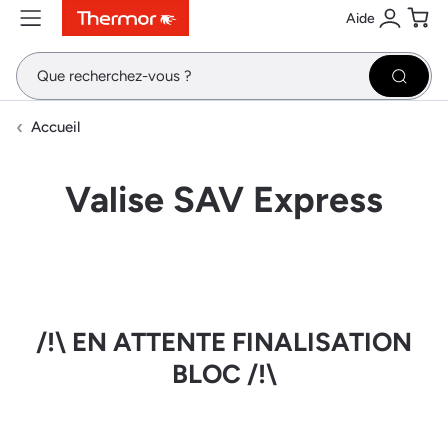
Aide
Contenu
Menu
Recherche
Se conne
Pani
Recher
Accueil
Valise SAV Express
/!\ EN ATTENTE FINALISATION
BLOC /!\