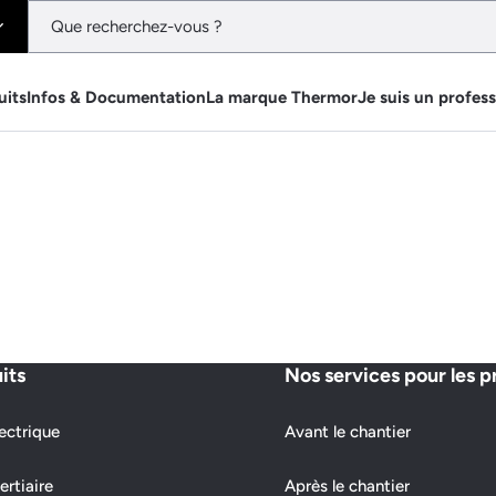
uits
Infos & Documentation
La marque Thermor
Je suis un profes
its
Nos services pour les p
ectrique
Avant le chantier
ertiaire
Après le chantier