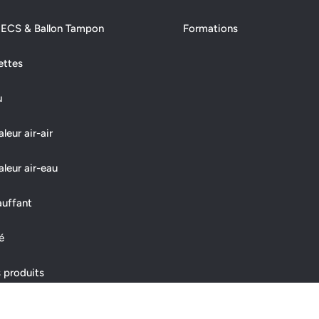
 ECS & Ballon Tampon
Formations
ettes
u
eur air-air
leur air-eau
auffant
é
 produits