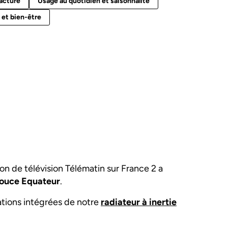
facture
Usage au quotidien et saisonnalité
 et bien-être
on de télévision Télématin sur France 2 a
 douce Equateur
.
tions intégrées de notre
radiateur à inertie