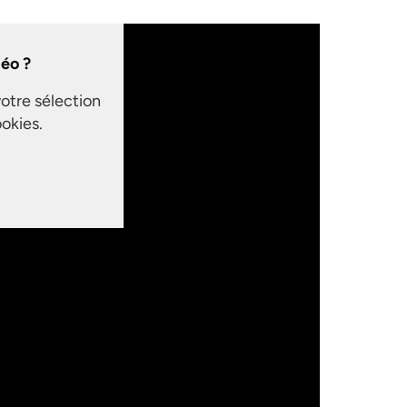
déo ?
votre sélection
okies.