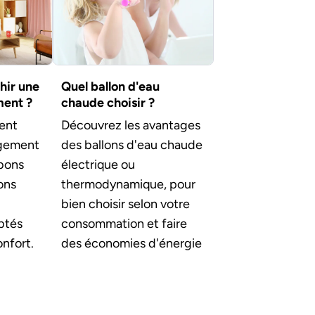
hir une
Quel ballon d'eau
ment ?
chaude choisir ?
ent
Découvrez les avantages
logement
des ballons d'eau chaude
 bons
électrique ou
ons
thermodynamique, pour
bien choisir selon votre
ptés
consommation et faire
nfort.
des économies d'énergie