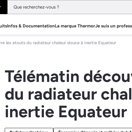
uits
Infos & Documentation
La marque Thermor
Je suis un profes
e les atouts du radiateur chaleur douce à inertie Equateur
Télématin découv
du radiateur cha
inertie Equateur