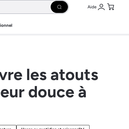
Aide
Rechercher
Se connecter
Panier
sionnel
re les atouts
leur douce à