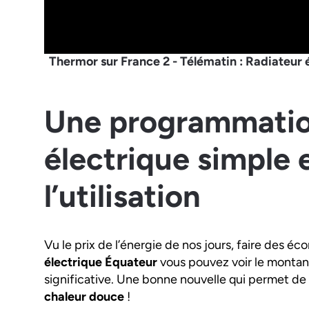
Thermor sur France 2 - Télématin : Radiateur 
Une programmatio
électrique simple
l’utilisation
Vu le prix de l’énergie de nos jours, faire des éc
électrique Équateur
vous pouvez voir le montan
significative. Une bonne nouvelle qui permet de v
chaleur douce
!