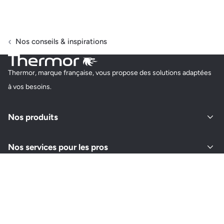
Nos conseils & inspirations
Thermor, marque française, vous propose des solutions adaptées
à vos besoins.
Nos produits
Nos services pour les pros
À propos de Thermor
Retrouvez-nous sur vos réseaux
Instagram
Youtube
Facebook
LinkedIn
Pinterest